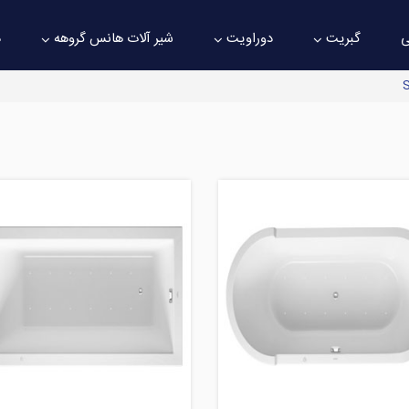
ی
گبریت
دوراویت
شیر آلات هانس گروهه
د
S