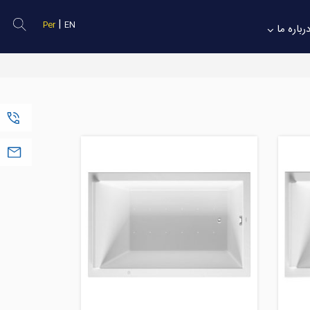
|
Per
EN
رباره ما
(+98) 2188050895
Sales@Solarsazan.com