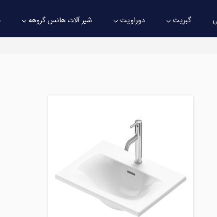
ی
گبریت
دوراویت
شیر آلات هانس گروهه
د