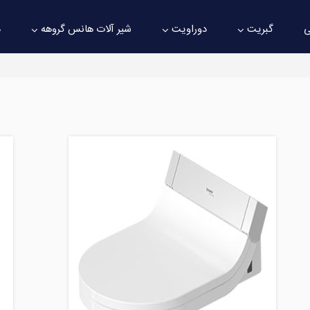
ی
گبریت
دوراویت
شیر آلات هانس گروهه
د