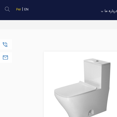
|
Per
EN
رباره ما
(+98) 2188050895
Sales@Solarsazan.com