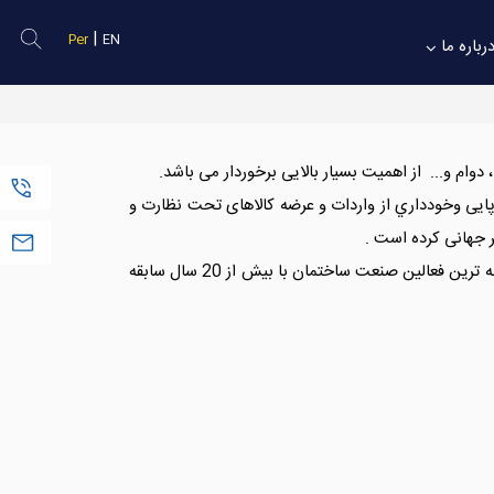
|
Per
EN
رباره ما
وام و... از اهمیت بسیار بالایی برخوردار می باشد.
(+98) 2188050895
پایی وخودداري از واردات و عرضه کالاهای تحت نظارت و
ر جهانی كرده است .
Sales@Solarsazan.com
شرکت سولار سازان باستان با شعار برترین مرکز مشاوره قبل از خرید وبهترين مركزپاسخگويي وخدمات پس از فروش ، متشکل از با تجربه ترین فعالین صنعت ساختمان با بیش از 20 سال سابقه