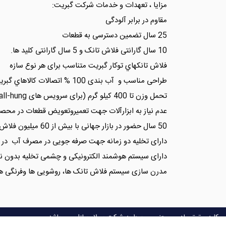
مزايا ، تعهدات و خدمات شرکت گبريت:
مقاوم در برابر آلودگی
25 سال تضمین دسترسی به قطعات
10 سال گارانتی فلاش تانک و 5 سال گارانتی کلید ها.
فلاش تانكهاي توكار گبريت متناسب برای هر نوع سازه
طراحی مناسب و آب بندی 100 % اتصالات كالاهاي گبريت
تحمل وزن تا 400 کیلو گرم (برای سرویس های Wall-hung)
عدم نیاز به ابزارآلات جهت تعميروتعويض قطعات در محص
50 سال حضور در بازار جهانی با بیش از 60 میلیون فلاش تانک نصب شده.
دارای تخلیه دو زمانه جهت صرفه جویی در مصرف آب در ک
دارای سیستم هوشمند الکترونیکی و چشمی تخلیه بدون نیا
مدرن سازی سیستم فلاش تانک ها، روشویی ها وفرنگی ه
کلیه حقوق مادی و معنوی مربوط به شرکت سولار سازان می باشد